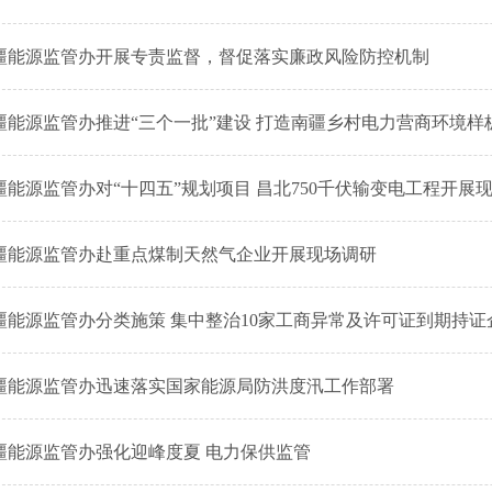
疆能源监管办开展专责监督，督促落实廉政风险防控机制
疆能源监管办推进“三个一批”建设 打造南疆乡村电力营商环境样
疆能源监管办对“十四五”规划项目 昌北750千伏输变电工程开展
疆能源监管办赴重点煤制天然气企业开展现场调研
疆能源监管办分类施策 集中整治10家工商异常及许可证到期持证
疆能源监管办迅速落实国家能源局防洪度汛工作部署
疆能源监管办强化迎峰度夏 电力保供监管